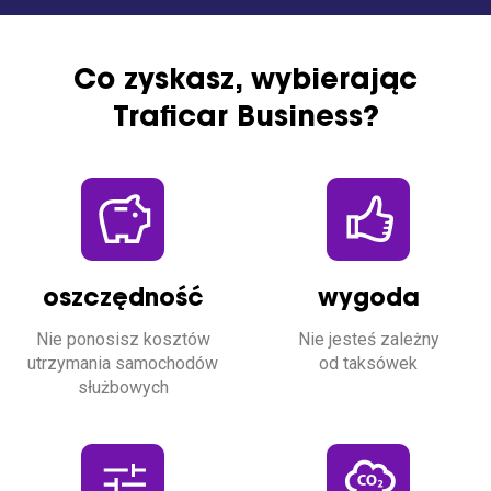
Promocje i aktualności
Flota
Co zyskasz, wybierając
Samochody osobowe i dostawcze
Traficar Business?
Więcej
Kanał nadawczy
Blog
Pomoc
oszczędność
wygoda
Nie ponosisz kosztów
Nie jesteś zależny
utrzymania samochodów
od taksówek
służbowych