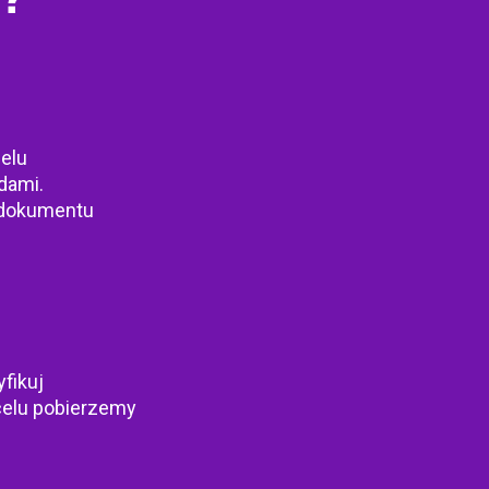
celu
dami.
e dokumentu
fikuj
celu pobierzemy