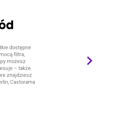
hód
kie dostępne
ocą filtra,
mapy możesz
resuje – także
re znajdziesz
erlin, Castorama