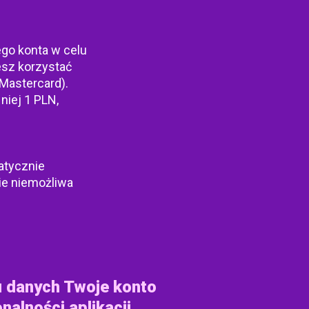
ego konta w celu
esz korzystać
 Mastercard).
niej 1 PLN,
atycznie
ie niemożliwa
u danych Twoje konto
nalności aplikacji