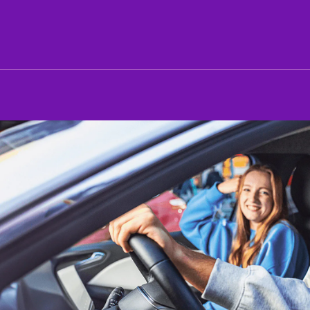
rta
Flota
ik
Samochody osobowe
i dostawcze
ty
her
w wynajem
car Business
cje i aktualności