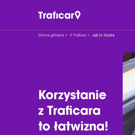
Strona główna
O Traficar
Jak to działa
Traficar
Ofe
O nas
Cenn
Jak to działa
Pakie
Traficar Polecam
Vouc
Traficar Spot
Zamó
Korzystanie
Traficar Ogarniam
Trafi
z Traficara
Promo
to łatwizna!