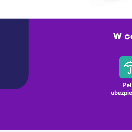
W c
Peł
ubezpie