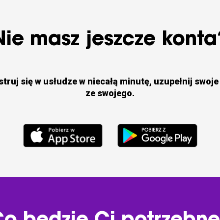
Nie masz jeszcze konta
struj się w usłudze w niecałą minutę, uzupełnij swoje 
ze swojego.
o będzie Ci potrzebn