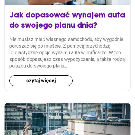
Promocje i aktualności
Flota
Jak dopasować wynajem auta
do swojego planu dnia?
Samochody osobowe i dostawcze
Więcej
Nie musisz mieć własnego samochodu, aby wygodnie
poruszać się po mieście. Z pomocą przychodzą
Kanał nadawczy
Ci elastyczne opcje wynajmu auta w Traficarze. W ten
Blog
sposób dopasujesz czas wypożyczenia, a także rodzaj
pojazdu do swojego planu...
Pomoc
czytaj więcej