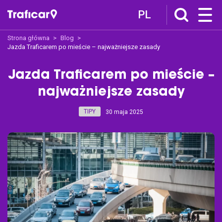
PL
Strona główna
Blog
Traficar
Jazda Traficarem po mieście – najważniejsze zasady
O nas
Jazda Traficarem po mieście –
Jak to działa
najważniejsze zasady
Traficar Polecam
Traficar Spot
TIPY
30 maja 2025
Traficar Ogarniam
Oferta
Cennik
Pakiety
Voucher
Zamów wynajem
Traficar Business