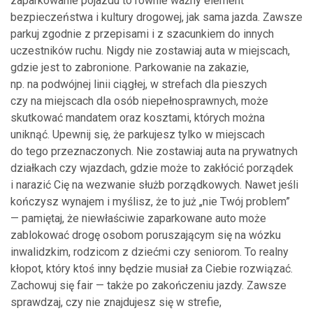
zaparkowanie pojazdu to równie ważny element
bezpieczeństwa i kultury drogowej, jak sama jazda. Zawsze
parkuj zgodnie z przepisami i z szacunkiem do innych
uczestników ruchu. Nigdy nie zostawiaj auta w miejscach,
gdzie jest to zabronione. Parkowanie na zakazie,
np. na podwójnej linii ciągłej, w strefach dla pieszych
czy na miejscach dla osób niepełnosprawnych, może
skutkować mandatem oraz kosztami, których można
uniknąć. Upewnij się, że parkujesz tylko w miejscach
do tego przeznaczonych. Nie zostawiaj auta na prywatnych
działkach czy wjazdach, gdzie może to zakłócić porządek
i narazić Cię na wezwanie służb porządkowych. Nawet jeśli
kończysz wynajem i myślisz, że to już „nie Twój problem”
— pamiętaj, że niewłaściwie zaparkowane auto może
zablokować drogę osobom poruszającym się na wózku
inwalidzkim, rodzicom z dziećmi czy seniorom. To realny
kłopot, który ktoś inny będzie musiał za Ciebie rozwiązać.
Zachowuj się fair — także po zakończeniu jazdy. Zawsze
sprawdzaj, czy nie znajdujesz się w strefie,