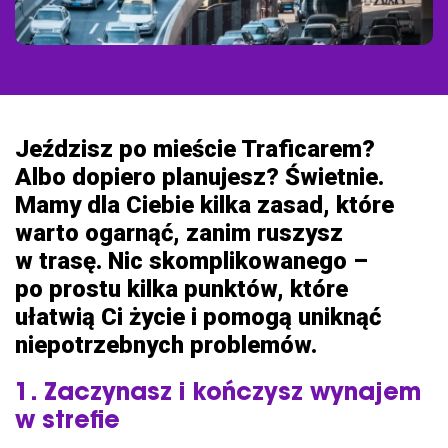
Promocje i aktualności
Flota
Samochody osobowe i dostawcze
Więcej
Jeździsz po mieście Traficarem?
Kanał nadawczy
Albo dopiero planujesz? Świetnie.
Blog
Mamy dla Ciebie kilka zasad, które
Pomoc
warto ogarnąć, zanim ruszysz
w trasę. Nic skomplikowanego –
po prostu kilka punktów, które
ułatwią Ci życie i pomogą uniknąć
niepotrzebnych problemów.
1. Zaczynasz i kończysz wynajem
w strefie