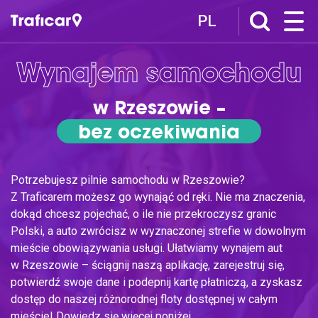
PL
Traficar
Wynajem samochodu
O nas
w Rzeszowie –
Jak to działa
bez oczekiwania
Traficar Polecam
Traficar Spot
Traficar Ogarniam
Potrzebujesz pilnie samochodu w Rzeszowie?
Oferta
Z Traficarem możesz go wynająć od ręki. Nie ma znaczenia,
dokąd chcesz pojechać, o ile nie przekroczysz granic
Cennik
Polski, a auto zwrócisz w wyznaczonej strefie w dowolnym
Pakiety
mieście obowiązywania usługi. Ułatwiamy wynajem aut
Voucher
w Rzeszowie – ściągnij naszą aplikację, zarejestruj się,
Zamów wynajem
potwierdź swoje dane i podepnij kartę płatniczą, a zyskasz
dostęp do naszej różnorodnej floty dostępnej w całym
Traficar Business
mieście! Dowiedz się więcej poniżej.