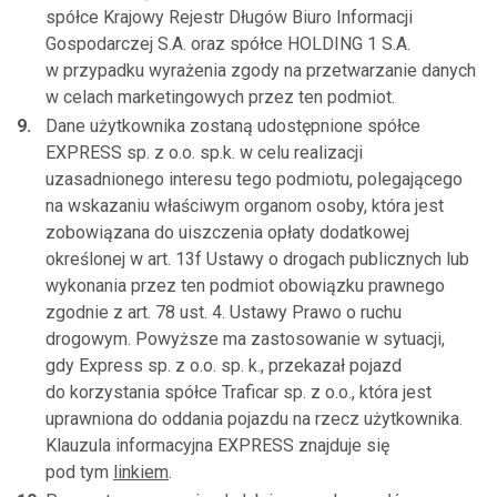
spółce Krajowy Rejestr Długów Biuro Informacji
Gospodarczej S.A. oraz spółce HOLDING 1 S.A.
w przypadku wyrażenia zgody na przetwarzanie danych
w celach marketingowych przez ten podmiot.
Dane użytkownika zostaną udostępnione spółce
EXPRESS sp. z o.o. sp.k. w celu realizacji
uzasadnionego interesu tego podmiotu, polegającego
na wskazaniu właściwym organom osoby, która jest
zobowiązana do uiszczenia opłaty dodatkowej
określonej w art. 13f Ustawy o drogach publicznych lub
wykonania przez ten podmiot obowiązku prawnego
zgodnie z art. 78 ust. 4. Ustawy Prawo o ruchu
drogowym. Powyższe ma zastosowanie w sytuacji,
gdy Express sp. z o.o. sp. k., przekazał pojazd
do korzystania spółce Traficar sp. z o.o., która jest
uprawniona do oddania pojazdu na rzecz użytkownika.
Klauzula informacyjna EXPRESS znajduje się
pod tym
linkiem
.