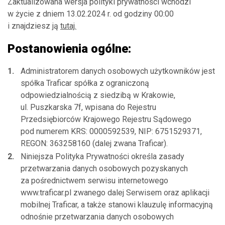
Zaktualizowana wersja polityki prywatności wchodzi
Promocje i aktualności
w życie z dniem 13.02.2024 r. od godziny 00:00
Flota
i znajdziesz ją
tutaj.
Samochody osobowe i dostawcze
Postanowienia ogólne:
Więcej
Administratorem danych osobowych użytkowników jest
Kanał nadawczy
spółka Traficar spółka z ograniczoną
Blog
odpowiedzialnością z siedzibą w Krakowie,
ul. Puszkarska 7f, wpisana do Rejestru
Pomoc
Przedsiębiorców Krajowego Rejestru Sądowego
pod numerem KRS: 0000592539, NIP: 6751529371,
REGON: 363258160 (dalej zwana Traficar).
Niniejsza Polityka Prywatności określa zasady
przetwarzania danych osobowych pozyskanych
za pośrednictwem serwisu internetowego
www.traficar.pl zwanego dalej Serwisem oraz aplikacji
mobilnej Traficar, a także stanowi klauzulę informacyjną
odnośnie przetwarzania danych osobowych