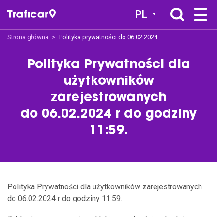
PL
Strona główna
Polityka prywatności do 06.02.2024
Traficar
O nas
Polityka Prywatności dla
Jak to działa
użytkowników
Traficar Polecam
zarejestrowanych
Traficar Spot
do 06.02.2024 r do godziny
Traficar Ogarniam
11:59.
Oferta
Cennik
Pakiety
Voucher
Polityka Prywatności dla użytkowników zarejestrowanych
Zamów wynajem
do 06.02.2024 r do godziny 11:59.
Traficar Business